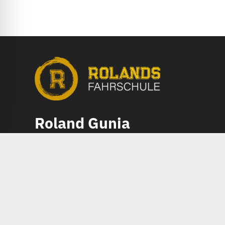
Roland Gunia
Telefon:
01722768317
E-Mail:
anmeldung@rolandsfahrschule.de