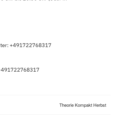
 unter: +491722768317
r: +491722768317
Theorie Kompakt Herbst